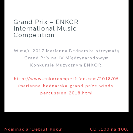
Grand Prix – ENKOR
International Music
Competition
W maju 2017 Marianna Bednarska otrzymałą
Grand Prix na IV Międzynarodowym
Konkursie Muzycznym ENKOR.
http://www.enkorcompetition.com/2018/05
/marianna-bednarska-grand-prize-winds-
percussion-2018.html
Nawigacja
Nominacja 'Debiut Roku’
CD „100 na 100.